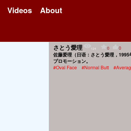
Videos
About
さとう愛理
0
0
124
佐藤爱理（日语：さとう愛理，199
プロモーション。
#Oval Face
#Normal Butt
#Avera