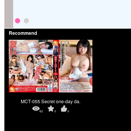
Recommend
MCT-055 Secret one-day da.
62
0
0