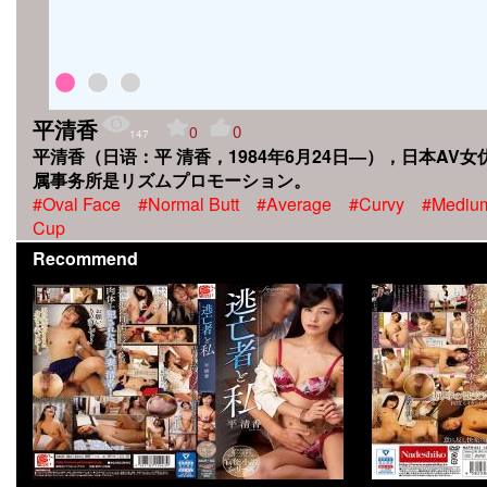
平清香
0
0
147
平清香（日语：平 清香，1984年6月24日—），日本AV女
属事务所是リズムプロモーション。
#Oval Face
#Normal Butt
#Average
#Curvy
#Mediu
Cup
Recommend