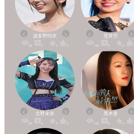
波多野结衣
苍井空
92
0
0
0
108
0
0
北野未奈
黑木香
85
0
0
0
102
0
0