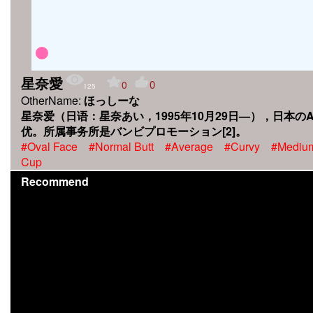
星奈愛
0
0
125
OtherName:
ほっしーな
星奈爱（日语：星奈あい，1995年10月29日—），日本の
优。所属事务所是バンビプロモーション[2]。
#Oval Face
#Normal Butt
#Average
#Curvy
#Mediu
Cup
Recommend