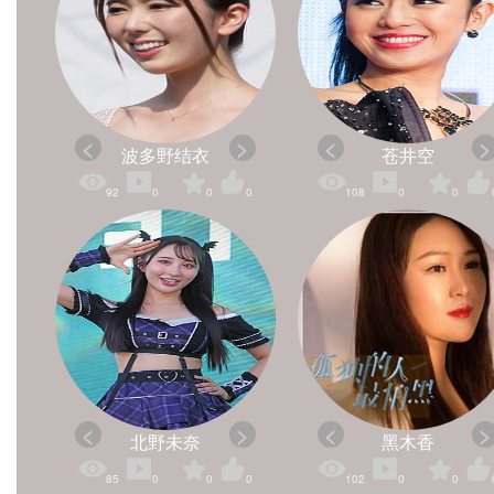
波多野结衣
苍井空
92
0
0
0
108
0
0
北野未奈
黑木香
85
0
0
0
102
0
0