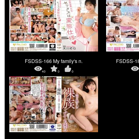
FSDSS-166 My family's n.
FSDSS-
40
0
0