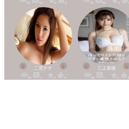
40
16
0
0
45
52
0
二宮ナナ
三上里穂
49
1
0
0
34
1
0