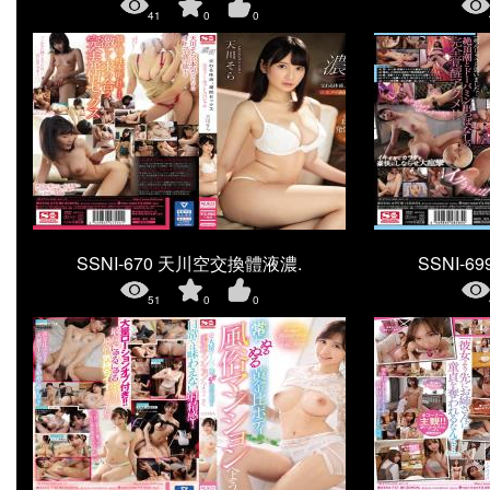
41
0
0
SSNI-670 天川空交換體液濃.
SSNI-
51
0
0