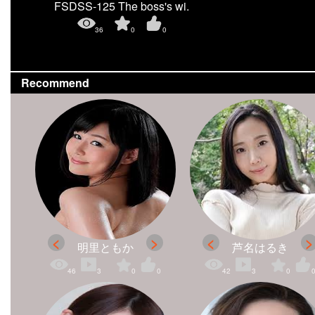
FSDSS-125 The boss's wi.
36
0
0
Recommend
明里ともか
芦名はるき
46
3
0
0
42
3
0