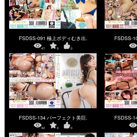
FSDSS-091 極上ボディむき出.
FSDSS-
47
0
0
FSDSS-134 パーフェクト美巨.
FSDSS-
42
0
0