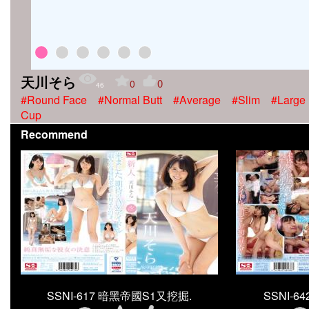
天川そら
0
0
46
#Round Face
#Normal Butt
#Average
#Slim
#Large
Cup
Recommend
SSNI-617 暗黑帝國S1又挖掘.
SSNI-