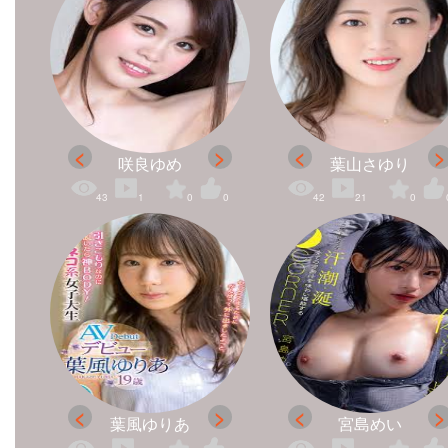
咲良ゆめ
葉山さゆり
43
1
0
0
42
21
0
葉風ゆりあ
宮島めい