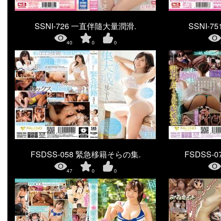
SSNI-726 一直伴隨大量潤滑.
SSNI-
40
0
0
FSDSS-058 緊急移籍そらの集.
FSDSS-
47
0
0