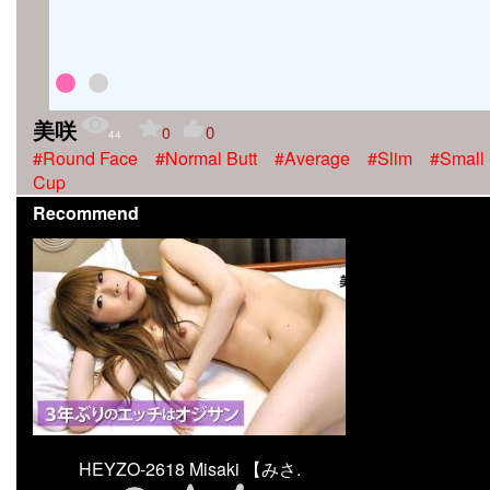
美咲
0
0
44
#Round Face
#Normal Butt
#Average
#Slim
#Small
Cup
Recommend
HEYZO-2618 Misaki 【みさ.