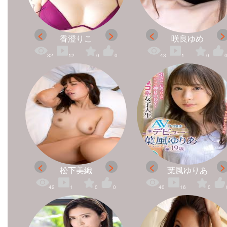
香澄りこ
咲良ゆめ
32
12
0
0
43
1
0
松下美織
葉風ゆりあ
42
1
0
0
40
16
0