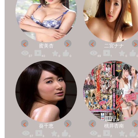
蜜美杏
二宮ナナ
37
40
0
0
49
1
0
葵千恵
桃井杏南
37
3
0
0
30
2
0