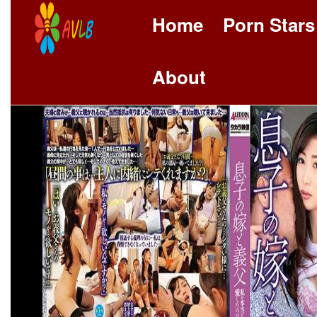
Home
Porn Stars
About