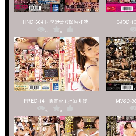
HND-684 同學聚會被閨蜜和渣.
CJOD-
47
0
0
PRED-141 前電台主播新井優.
MVSD-
49
0
0