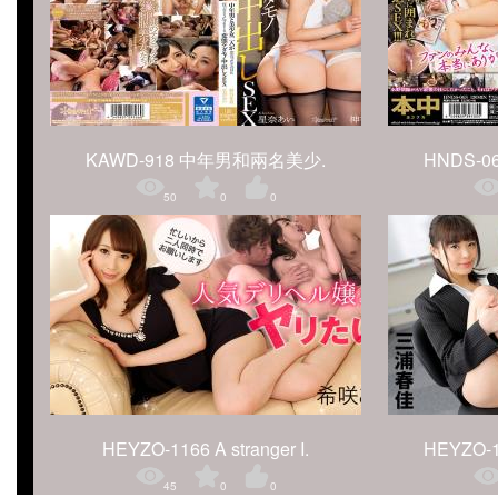
KAWD-918 中年男和兩名美少.
HNDS-06
50
0
0
HEYZO-1166 A stranger I.
HEYZO
45
0
0