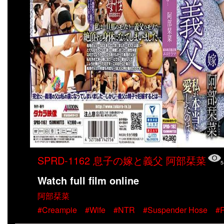
SPRD-1162 息子の嫁と義父 阿部栞菜
5
Watch full film online
阿部栞菜
#Creampie
#Wife
#NTR
#Suspender Hose
#R