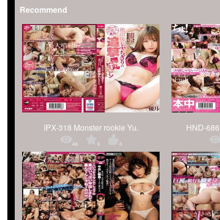
Recommend
IPX-318 Monster rookie Yu.
HND-6
46
0
0