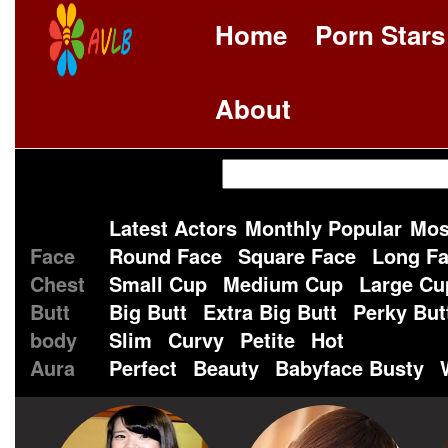
Home
Porn Stars
About
Latest Actors
Monthly Popular
Mos
Face
Round Face
Square Face
Long F
Chest
Small Cup
Medium Cup
Large Cu
Butt
Big Butt
Extra Big Butt
Perky But
body
Slim
Curvy
Petite
Hot
Aura
Perfect
Beauty
Babyface Busty