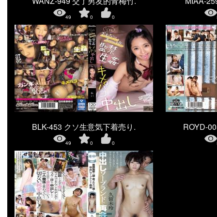
WANZ-949 交了男友的青梅竹.
MIAA-
49
0
0
BLK-453 クソ生意気下着売り.
ROYD-
49
0
0