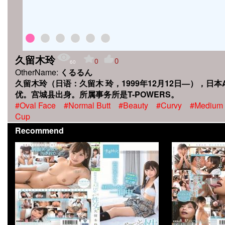
久留木玲
0
0
60
OtherName:
くるるん
久留木玲（日语：久留木 玲，1999年12月12日—），日本
优。宫城县出身。所属事务所是T-POWERS。
#Oval Face
#Normal Butt
#Beauty
#Curvy
#Medium
Cup
Recommend