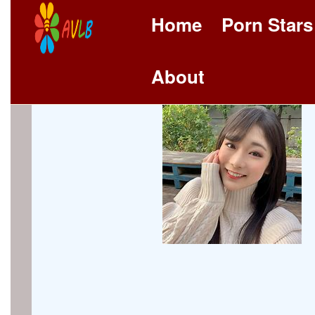
Home
Porn Stars
About