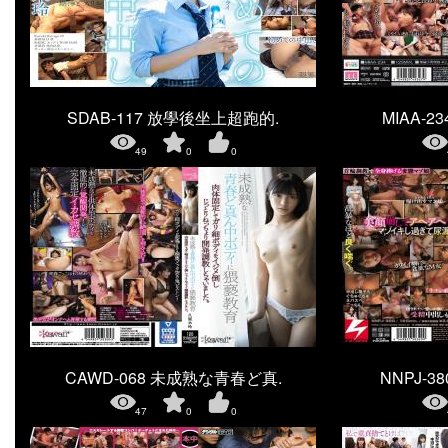
SDAB-117 放學後坐上超跑的.
MIAA-
49
0
0
CAWD-068 未成熟な青春ど真.
NNPJ-
47
0
0