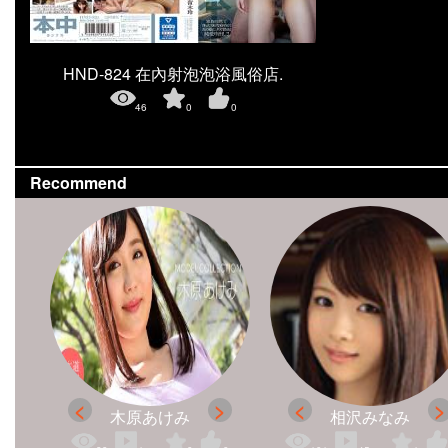
HND-824 在內射泡泡浴風俗店.
46
0
0
Recommend
木原あけみ
相沢みなみ