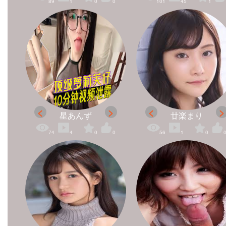
89
1
0
0
101
45
1
星あんず
廿楽まり
74
4
0
0
56
1
0