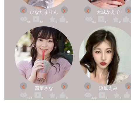
ひなたまりん
大城かえで
58
42
0
0
53
1
0
四葉さな
涼風えみ
131
9
1
0
320
6
1