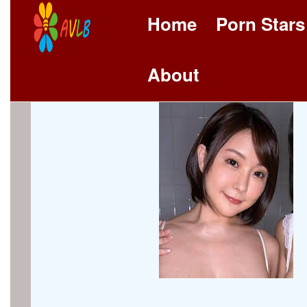
Home
Porn Stars
About