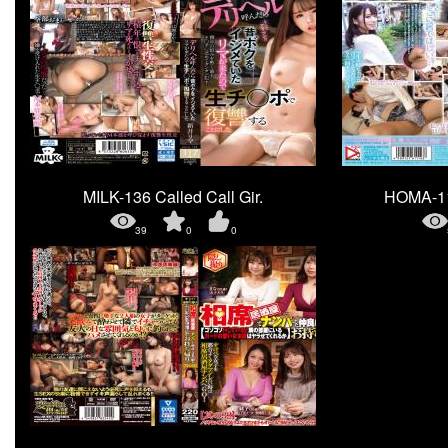
MILK-136 Called Call Gir.
HOMA-11
39
0
0