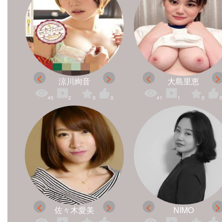
涼川絢音
大島里恵
45
2
0
0
41
1
0
佐々木愛美
NIMO