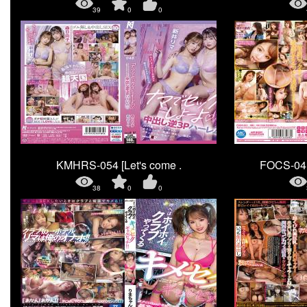
39
0
0
KMHRS-054 [Let's come .
FOCS-0
38
0
0