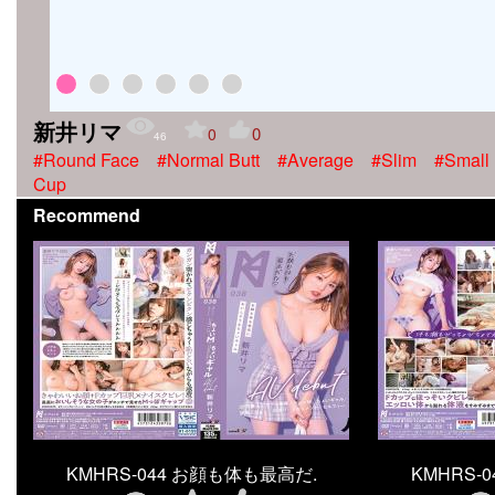
新井リマ
0
0
46
#Round Face
#Normal Butt
#Average
#Slim
#Small
Cup
Recommend
KMHRS-044 お顔も体も最高だ.
KMHRS-