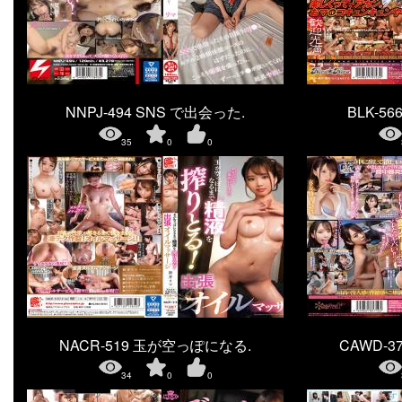
NNPJ-494 SNS で出会った.
BLK-566
35
0
0
NACR-519 玉が空っぽになる.
CAWD-37
34
0
0