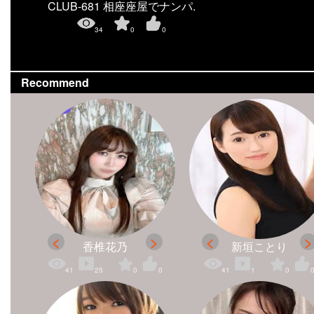
CLUB-681 相座座屋でナンパ.
34
0
0
Recommend
香椎花乃
新垣ことり
41
25
0
0
41
1
0