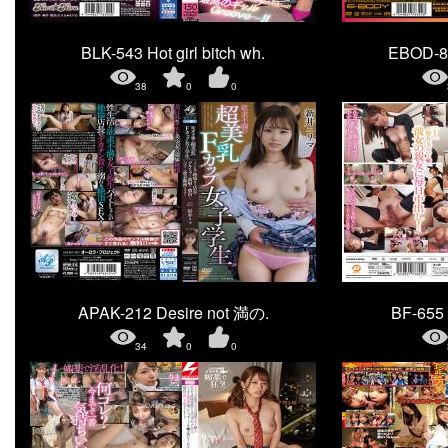
BLK-543 Hot girl bitch wh.
EBOD-88
38
0
0
APAK-212 Desire not 満の.
BF-655
34
0
0