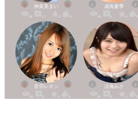
神菜美まい
成海夏季
29
17
0
0
36
0
0
音羽レオン
涼海みさ
30
2
0
0
24
0
0