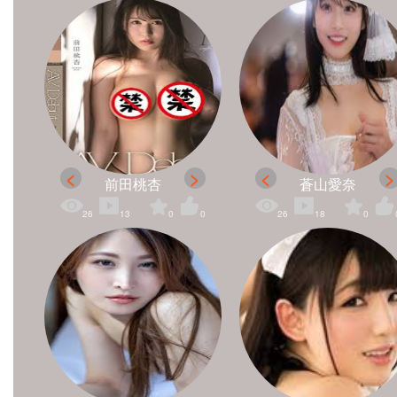
前田桃杏
蒼山愛奈
26
13
0
0
26
18
0