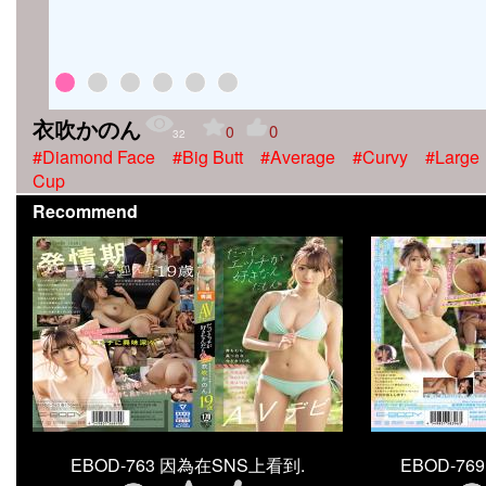
衣吹かのん
0
0
32
#Diamond Face
#Big Butt
#Average
#Curvy
#Large
Cup
Recommend
EBOD-763 因為在SNS上看到.
EBOD-7