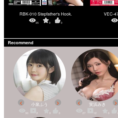
RBK-010 Stepfather's Hook.
VEC-476
35
0
0
Recommend
小泉ふう
実浜みき
30
2
0
0
27
12
0