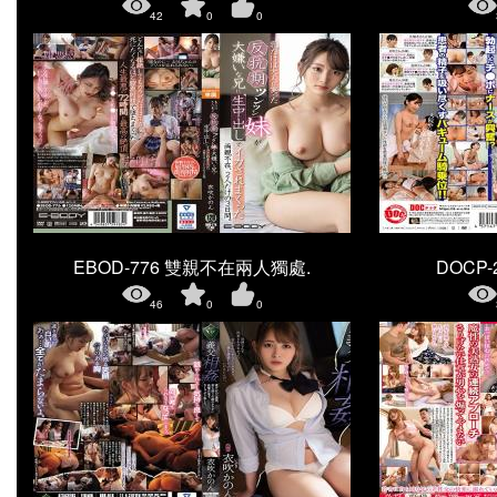
42
0
0
EBOD-776 雙親不在兩人獨處.
DOCP-27
46
0
0